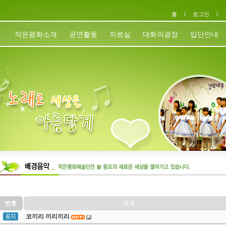
홈
ㅣ
로그인
ㅣ
작은평화소개
공연활동
자료실
대화의광장
입단안내
번호
제목
코끼리 끼리끼리