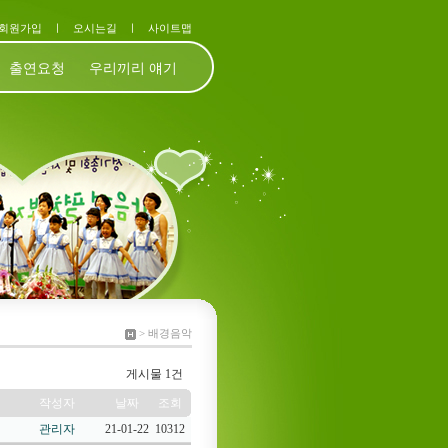
회원가입
ㅣ
오시는길
ㅣ
사이트맵
출연요청
우리끼리 얘기
> 배경음악
게시물 1건
작성자
날짜
조회
관리자
21-01-22
10312