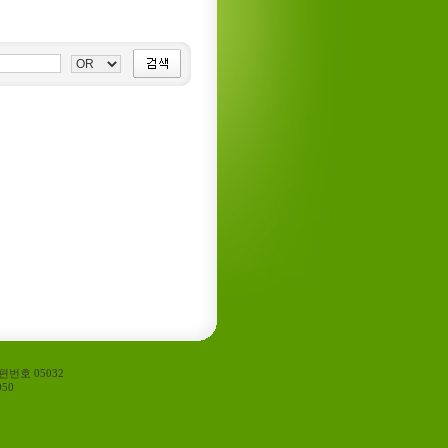
편번호 05032
50