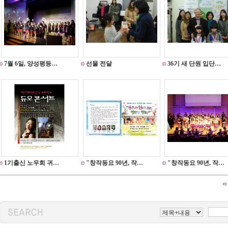
7월 6일, 양성평등…
선물 전달
36기 새 단원 입단…
1기출신 노우희 귀…
"창작동요 90년, 작…
"창작동요 90년, 작…