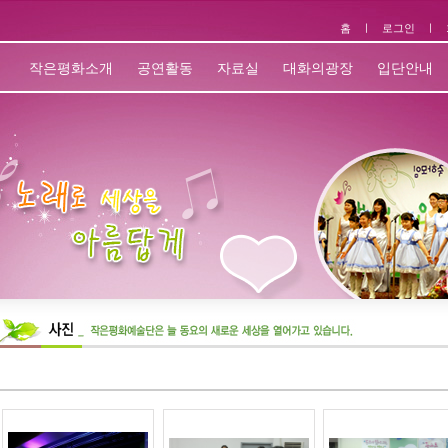
홈
ㅣ
로그인
ㅣ
작은평화소개
공연활동
자료실
대화의광장
입단안내