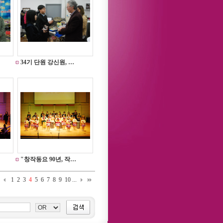
34기 단원 강신원, …
"창작동요 90년, 작…
1
2
3
4
5
6
7
8
9
10
...