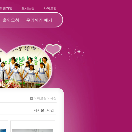
회원가입
ㅣ
오시는길
ㅣ
사이트맵
출연요청
우리끼리 얘기
> 자료실 > 사진
게시물 143건