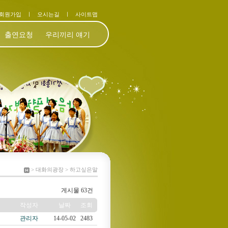
회원가입
ㅣ
오시는길
ㅣ
사이트맵
출연요청
우리끼리 얘기
> 대화의광장 > 하고싶은말
게시물 63건
작성자
날짜
조회
관리자
14-05-02
2483