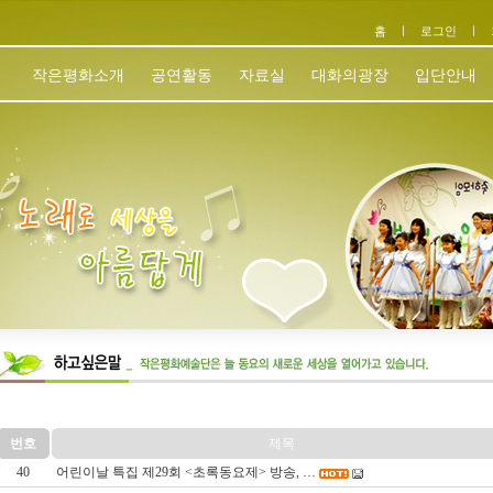
홈
ㅣ
로그인
ㅣ
작은평화소개
공연활동
자료실
대화의광장
입단안내
번호
제목
40
어린이날 특집 제29회 <초록동요제> 방송, …